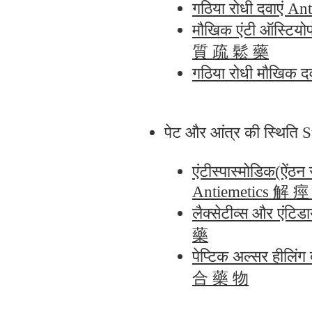
गठिया रोधी दवाएं
मौखिक एंटी ऑस्टिय
質 疏 鬆 藥
गठिया रोधी मौखिक
पेट और आंत्र की स्थि
एंटीस्पास्मोडिक(ऐं
Antiemetics 解
लैक्सेटीव्स और एं
藥
पेप्टिक अल्सर हील
合 藥 物