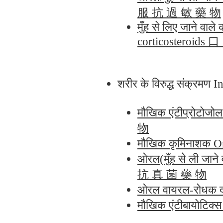
服 抗 過 敏 藥 物
मुँह से लिए जाने वाल
corticosteroi
शरीर के विरुद्ध संक्र
मौखिक एंटीप्रोटो
物
मौखिक कृमिनाशक 
ओरल(मुँह से ली जान
抗 真 菌 藥 物
ओरल वायरल-रोधक 
मौखिक एंटीबायोटि