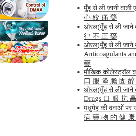
मुँह से ली जानी वा
心 絞 痛 藥
ओरल(मुँह से ली जा
律 不 正 藥
ओरल(मुँह से ली जाने
Anticoagulants 
藥
मौखिक कोलेस्ट्रॉल 
口 服 降 膽 固 醇
ओरल(मुँह से ली जाने
Drugs 口 服 抗 
मधुमेह की दवाओं प
病 藥 物 的 健 康