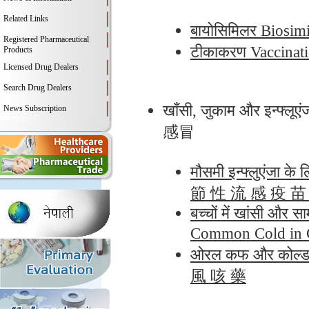
Related Links
बायोसिमिलर Bios
Registered Pharmaceutical
टीकाकरण Vaccin
Products
Licensed Drug Dealers
Search Drug Dealers
खाँसी, जुकाम और इन्
News Subscription
感冒
मौसमी इन्फ्लुएंजा 
節 性 流 感 疫 苗
बच्चों में खांसी और 
Common Cold in
ओरल कफ और कोल्ड
風 咳 藥