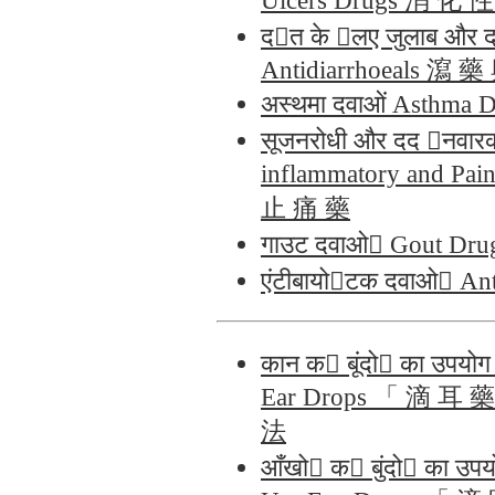
Ulcers Drugs 消 化 
द󰈈त के 󰇒लए जुलाब और 
Antidiarrhoeals 瀉 
अस्थमा दवाओं Asthma
सूजनरोधी और दद 󰇎नवार
inflammatory and Pai
止 痛 藥
गाउट दवाओ󰇝 Gout D
एंटीबायो󰇎टक दवाओ󰇝 A
कान क󰇛 बूंदो󰇝 का उपयो
Ear Drops 「 滴 耳
法
आँखो󰇝 क󰇛 बुंदो󰇝 का उप