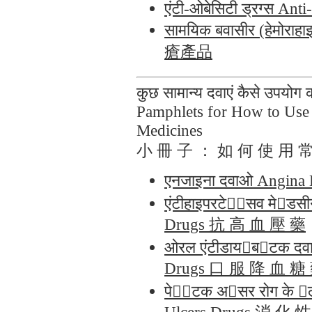
एंटी-ओबेसिटी ड्रग्स
सामयिक बवासीर (हेमोरा
瘡產品
कुछ सामान्य दवाएं कैसे उपयोग क
Pamphlets for How to U
Medicines
小 冊 子 ： 如 何 使 用 
एनजाइना दवाओ Angin
एंटीहाइपरटे󰇝󰇑सव मे󰇎ड
Drugs 抗 高 血 壓 藥
ओरल एंटीडाय󰇏ब󰇎टक दव
Drugs 口 服 降 血 糖
पे󰇒󰇺टक अ󰈂सर रोग के 