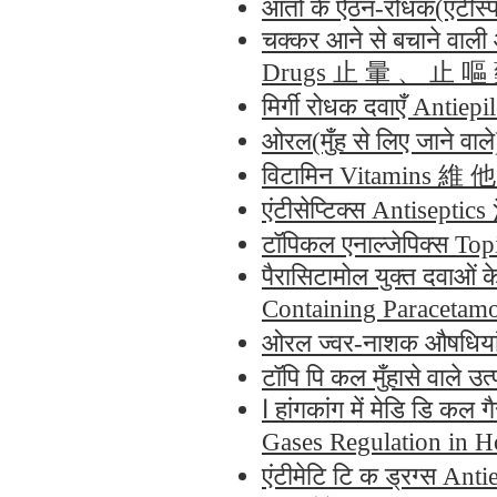
आंतो के ऐंठन-रोधक(एंट
चक्कर आने से बचाने वाल
Drugs 止 暈 、 止 嘔
मिर्गी रोधक दवाएँ Ant
ओरल(मुँह से लिए जाने 
विटामिन Vitamins 維 
एंटीसेप्टिक्स Antisept
टॉपिकल एनाल्जेपिक्स 
पैरासिटामोल युक्त दवाओं 
Containing Pa
ओरल ज्वर-नाशक औषधिय
टॉपि पि कल मुँहासे वा
ا हांगकांग में मेडि डि कल गैस वि वि नि नि यमन का अवलोकन Overview of Medical
Gases Regulatio
एंटीमेटि टि क ड्रग्स 