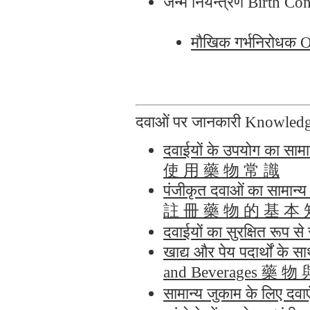
जन्म नियन्त्रण Birth
मौखिक गर्भनिरोधक
दवाओं पर जानकारी Knowle
दवाईयों के उपयोग का सा
使 用 藥 物 常 識
पंजीकृत दवाओं का सामान
註 冊 藥 物 的 基 本 
दवाईयों का सुरक्षित र
खाद्य और पेय पदार्थों के
and Beverages 藥
सामान्य जुकाम के लिए