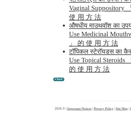
Vaginal Supposito
使 用 方 法
औषधीय माउथवॉश का उपयो
Use Medicinal Mou
」 的 使 用 方 法
टॉपिकल स्टेरॉयडस का कै
Use Topical Steroi
的 使 用 方 法
2026 © |
Important Notices
|
Privacy Policy
|
Site Map
|