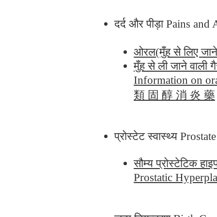
दर्द और पीड़ा Pains 
ओरल(मुँह से लिए ज
मुँह से ली जाने वाली 
Information on o
類 固 醇 消 炎 藥
प्रोस्टेट स्वास्थ्य Pro
सौम्य प्रोस्टेटिक ह
Prostatic Hype