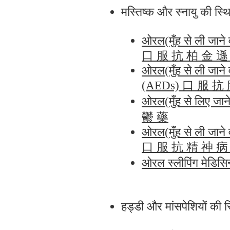
मस्तिष्क और स्नायु की
ओरल(मुँह से ली जाने
口 服 抗 柏 金 遜
ओरल(मुँह से ली जाने
(AEDs) 口 服 抗
ओरल(मुँह से लिए ज
鬱 藥
ओरल(मुँह से ली जाने
口 服 抗 精 神 病
ओरल स्लीपिंग मेड
हड्डी और मांसपेशियों