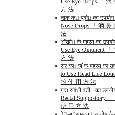
Use Eye Drops 「 
方 法
नाक क󰇛 बुंदो󰇝 का उपयो
Nose Drops 「 滴 
法
आँखो󰇝 के महरम का उपयो
Use Eye Ointment
方 法
सर क󰇛 जूँ के महरम का उ
to Use Head Lice L
的 使 用 方 法
गुदा संबंधी वती󰇟 का उपय
Rectal Suppositor
使 用 方 法
पे󰈈सा󰇍रएस का उपयोग क