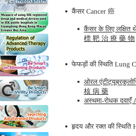
कैंसर Cancer 癌
कैंसर के लिए लक्षि
標 靶 治 療 藥 物
फेफड़ों की स्थिति Lung
ओरल एंटीट्यूबरकुल
核 病 藥
अस्थमा-रोधक दवाए
हृदय और रक्त की स्थ