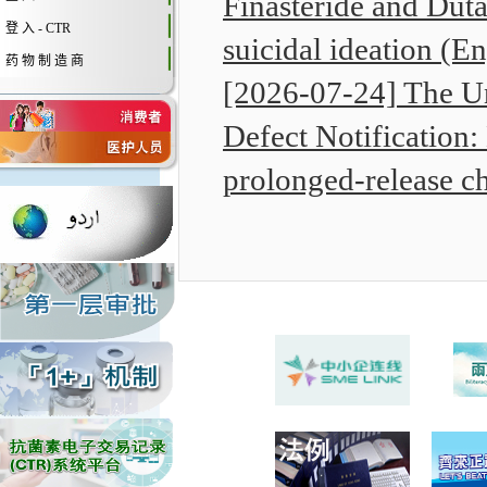
Finasteride and Dutas
登 入 - CTR
suicidal ideation (En
药 物 制 造 商
[2026-07-24] The U
Defect Notification
prolonged-release ch