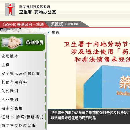
主 页
流 动 版 本
主 页
安 全 警 示 及 药 物 回 收
其 他 有 用 资 料
关 於 我 们
执 业 守 则
指 南 和 表 格
卫生署于内地劳动节黄金周前加强打击涉及违法使
证 明 书 / 牌 照 / 指 明 格 式
非法销售未经注册的药剂制品
药 品 不 良 反 应 呈 报