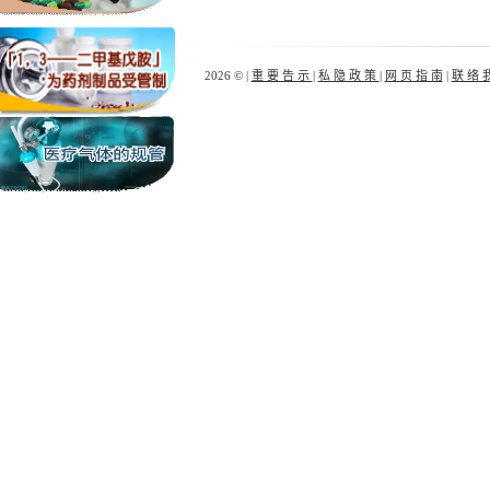
2026 © |
重 要 告 示
|
私 隐 政 策
|
网 页 指 南
|
联 络 