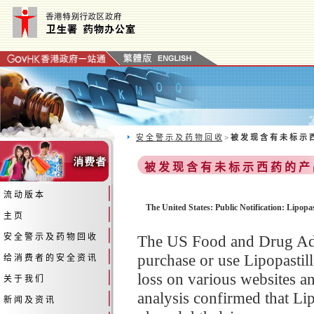
安 全 警 示 及 药 物 回 收
>
被 发 现 含 有 未 标 示 
被 发 现 含 有 未 标 示 西 药 的 产
流 动 版 本
The United States: Public Notification: Lipop
主 页
安 全 警 示 及 药 物 回 收
The US Food and Drug Adm
purchase or use Lipopastil
给 消 费 者 的 安 全 资 讯
loss on various websites a
关 于 我 们
analysis confirmed that Li
新 闻 及 资 讯