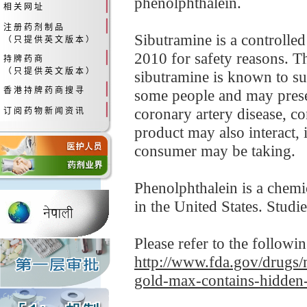
phenolphthalein.
相 关 网 址
注 册 药 剂 制 品
Sibutramine is a controlle
（ 只 提 供 英 文 版 本 ）
2010 for safety reasons. T
持 牌 药 商
（ 只 提 供 英 文 版 本 ）
sibutramine is known to sub
香 港 持 牌 药 商 搜 寻
some people and may present
coronary artery disease, co
订 阅 药 物 新 闻 资 讯
product may also interact, 
consumer may be taking.
Phenolphthalein is a chemic
in the United States. Studie
Please refer to the followi
http://www.fda.gov/drugs/me
gold-max-contains-hidden-