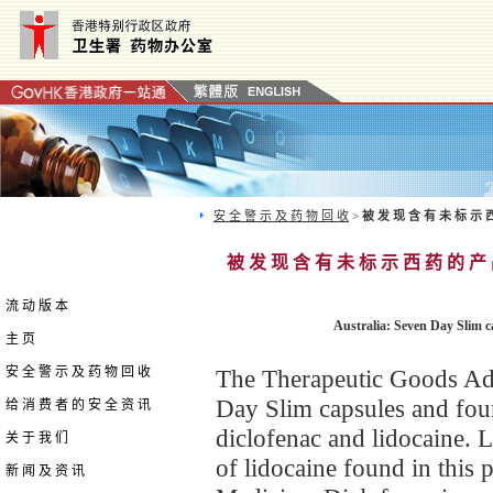
安 全 警 示 及 药 物 回 收
>
被 发 现 含 有 未 标 示 
被 发 现 含 有 未 标 示 西 药 的 产
流 动 版 本
Australia: Seven Day Slim ca
主 页
安 全 警 示 及 药 物 回 收
The Therapeutic Goods Adm
Day Slim capsules and foun
给 消 费 者 的 安 全 资 讯
diclofenac and lidocaine. 
关 于 我 们
of lidocaine found in this
新 闻 及 资 讯