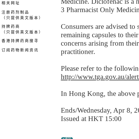
Medicine. Diclofenac is a 
相 关 网 址
3 Pharmacist Only Medicine
注 册 药 剂 制 品
（ 只 提 供 英 文 版 本 ）
Consumers are advised to 
持 牌 药 商
（ 只 提 供 英 文 版 本 ）
remaining capsules to their
香 港 持 牌 药 商 搜 寻
concerns arising from their 
practitioner.
订 阅 药 物 新 闻 资 讯
Please refer to the followi
http://www.tga.gov.au/aler
In Hong Kong, the above pr
Ends/Wednesday, Apr 8, 
Issued at HKT 15:00