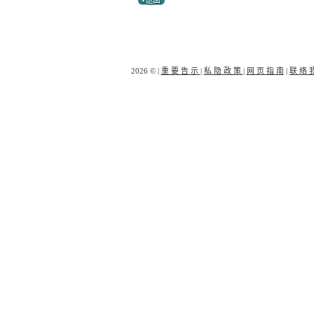
2026 © |
重 要 告 示
|
私 隐 政 策
|
网 页 指 南
|
联 络 