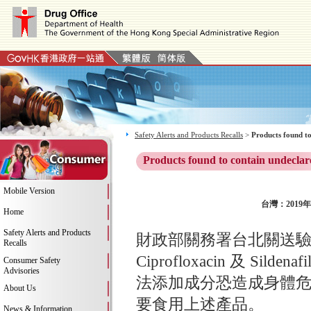
Safety Alerts and Products Recalls
>
Products found to
Products found to contain undeclar
Mobile Version
台灣：2019年
Home
Safety Alerts and Products
財政部關務署台北關送
Recalls
Ciprofloxacin 及
Consumer Safety
Advisories
法添加成分恐造成身體
About Us
要食用上述產品。
News & Information