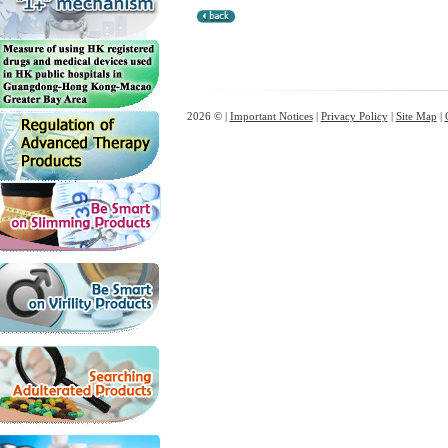
2026 © |
Important Notices
|
Privacy Policy
|
Site Map
|