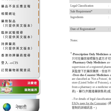
Legal Classification
:
藥 品 不 良 反 應 呈 報
Sale Requirement*
:
相 關 網 址
Ingredients
:
藥 劑 製 品
（ 只 提 供 英 文 版 本 ）
Date of Registration#
:
臨 牀 試 驗 搜 尋
（ 只 提 供 英 文 版 本 ）
Notes:
持 牌 藥 商
（ 只 提 供 英 文 版 本 ）
*
-
Prescription Only Medicines
a
香 港 持 牌 藥 商 搜 尋
只可在藥房按照醫生處方才可
-
Pharmacy Only Medicines
are 
登 入 - e-CTS
supervision of a registere
訂 閱 藥 物 新 聞 資 訊
其監督下於藥房購買，但並不
-
Over-the-Counter Medicines
a
are classified as 'Not a Poison',
store (Listed Seller of Poisons),
from a pharmacy or 
商)、藥行(列載毒藥銷售商)
- For details of legal classificat
FAQs page for the Consumer
. 
管制的詳細訊息。)