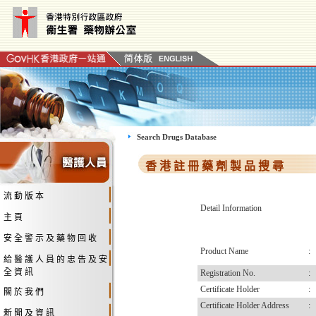
Search Drugs Database
香 港 註 冊 藥 劑 製 品 搜 尋
流 動 版 本
Detail Information
主 頁
安 全 警 示 及 藥 物 回 收
Product Name
:
給 醫 護 人 員 的 忠 告 及 安
全 資 訊
Registration No.
:
Certificate Holder
:
關 於 我 們
Certificate Holder Address
:
新 聞 及 資 訊