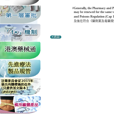
#
Generally, the Pharmacy and Poi
may be renewed for the same va
and Poisons Regulation (Cap 1
及後在符合《藥劑業及毒藥規例》