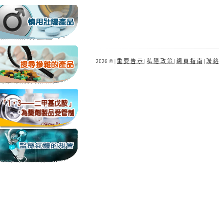
2026 © |
重 要 告 示
|
私 隱 政 策
|
網 頁 指 南
|
聯 絡