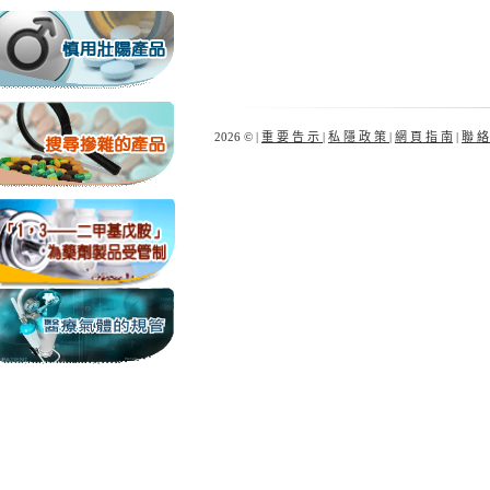
2026 © |
重 要 告 示
|
私 隱 政 策
|
網 頁 指 南
|
聯 絡