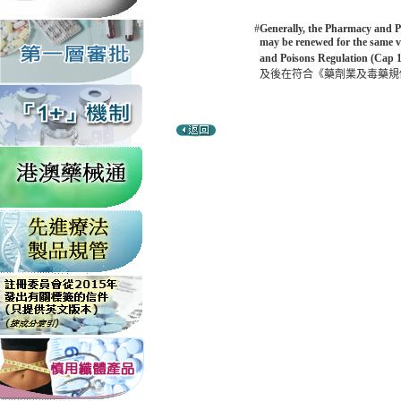
#
Generally, the Pharmacy and Poi
may be renewed for the same va
and Poisons Regulation (Cap 1
及後在符合《藥劑業及毒藥規例》