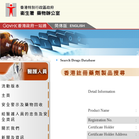
Search Drugs Database
香 港 註 冊 藥 劑 製 品 搜 尋
流 動 版 本
Detail Information
主 頁
安 全 警 示 及 藥 物 回 收
Product Name
:
給 醫 護 人 員 的 忠 告 及 安
全 資 訊
Registration No.
:
Certificate Holder
:
關 於 我 們
Certificate Holder Address
:
新 聞 及 資 訊