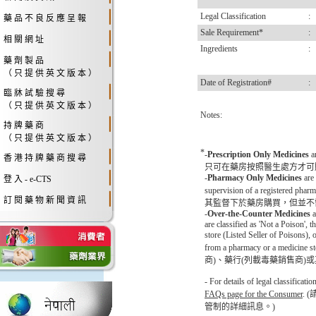
Legal Classification
:
藥 品 不 良 反 應 呈 報
Sale Requirement*
:
相 關 網 址
Ingredients
:
藥 劑 製 品
（ 只 提 供 英 文 版 本 ）
Date of Registration#
:
臨 牀 試 驗 搜 尋
（ 只 提 供 英 文 版 本 ）
Notes:
持 牌 藥 商
（ 只 提 供 英 文 版 本 ）
*
-
Prescription Only Medicines
a
香 港 持 牌 藥 商 搜 尋
只可在藥房按照醫生處方才可
-
Pharmacy Only Medicines
are 
登 入 - e-CTS
supervision of a registere
訂 閱 藥 物 新 聞 資 訊
其監督下於藥房購買，但並不
-
Over-the-Counter Medicines
a
are classified as 'Not a Poison',
store (Listed Seller of Poisons),
from a pharmacy or 
商)、藥行(列載毒藥銷售商)
- For details of legal classificat
FAQs page for the Consumer
. 
管制的詳細訊息。)