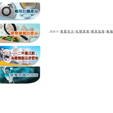
2026 © |
重 要 告 示
|
私 隱 政 策
|
網 頁 指 南
|
聯 絡