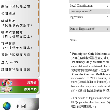
Legal Classification
:
藥 品 不 良 反 應 呈 報
Sale Requirement*
:
相 關 網 址
Ingredients
:
藥 劑 製 品
（ 只 提 供 英 文 版 本 ）
Date of Registration#
:
臨 牀 試 驗 搜 尋
（ 只 提 供 英 文 版 本 ）
Notes:
持 牌 藥 商
（ 只 提 供 英 文 版 本 ）
*
-
Prescription Only Medicines
a
香 港 持 牌 藥 商 搜 尋
只可在藥房按照醫生處方才可
-
Pharmacy Only Medicines
are 
登 入 - e-CTS
supervision of a registere
訂 閱 藥 物 新 聞 資 訊
其監督下於藥房購買，但並不
-
Over-the-Counter Medicines
a
are classified as 'Not a Poison',
store (Listed Seller of Poisons),
from a pharmacy or 
商)、藥行(列載毒藥銷售商)
- For details of legal classificat
FAQs page for the Consumer
. 
管制的詳細訊息。)