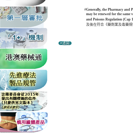
#
Generally, the Pharmacy and Poi
may be renewed for the same va
and Poisons Regulation (Cap 1
及後在符合《藥劑業及毒藥規例》