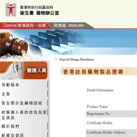
Search Drugs Database
香 港 註 冊 藥 劑 製 品 搜 尋
流 動 版 本
Detail Information
主 頁
安 全 警 示 及 藥 物 回 收
Product Name
:
給 醫 護 人 員 的 忠 告 及 安
Registration No.
:
全 資 訊
Certificate Holder
:
關 於 我 們
Certificate Holder Address
:
新 聞 及 資 訊