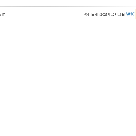
我 們
修訂日期 : 2025年12月19日