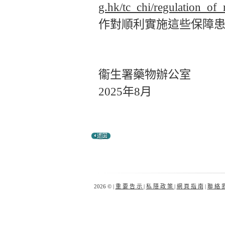
g.hk/tc_chi/regulation_of
作對順利實施這些保障
衞生署藥物辦公室
2025年8月
2026 © |
重 要 告 示
|
私 隱 政 策
|
網 頁 指 南
|
聯 絡 