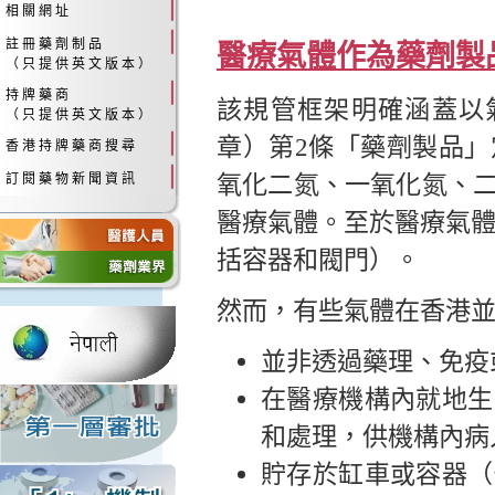
相 關 網 址
註 冊 藥 劑 制 品
醫療氣體作為藥劑製
（ 只 提 供 英 文 版 本 ）
持 牌 藥 商
該規管框架明確涵蓋以
（ 只 提 供 英 文 版 本 ）
章）第2條「藥劑製品
香 港 持 牌 藥 商 搜 尋
氧化二氮、一氧化氮、
訂 閱 藥 物 新 聞 資 訊
醫療氣體。至於醫療氣體
括容器和閥門）。
然而，有些氣體在香港
並非透過藥理、免疫
在醫療機構內就地生
和處理，供機構內病
貯存於缸車或容器（