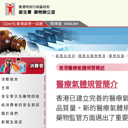
新 聞 及 資 訊
>
健 康 及 藥 物 教 育
>
藥 物 知 識
>
香港醫療氣體規管概述
流 動 版 本
醫療氣體規管簡介
主 頁
香港已建立完善的醫療
安 全 警 示 及 藥 物 回 收
給 消 費 者 的 安 全 資 訊
品質量。新的醫療氣體
關 於 我 們
藥物監管方面邁出了重
新 聞 及 資 訊