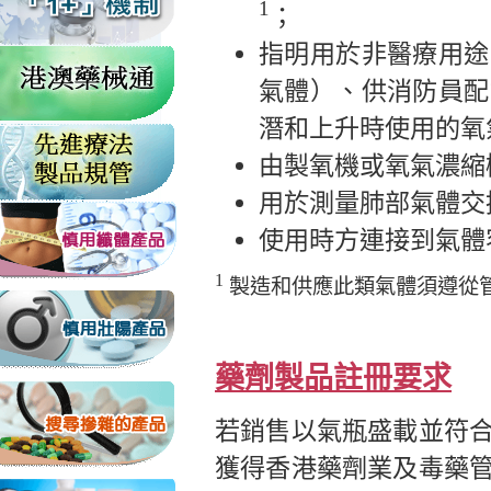
1
；
指明用於非醫療用途
氣體）、供消防員配
潛和上升時使用的氧
由製氧機或氧氣濃縮
用於測量肺部氣體交
使用時方連接到氣體
1
製造和供應此類氣體須遵從管
藥劑製品註冊要求
若銷售以氣瓶盛載並符
獲得香港藥劑業及毒藥