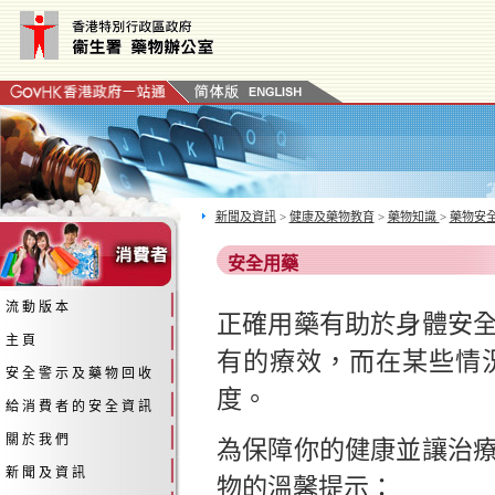
新聞及資訊
>
健康及藥物教育
>
藥物知識
>
藥物安
安全用藥
流 動 版 本
正確用藥有助於身體安
主 頁
有的療效，而在某些情
安 全 警 示 及 藥 物 回 收
度。
給 消 費 者 的 安 全 資 訊
關 於 我 們
為保障你的健康並讓治
新 聞 及 資 訊
物的溫馨提示：