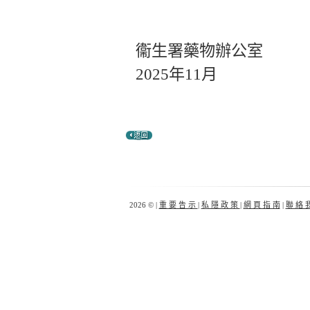
衞生署藥物辦公室
2025年11月
2026 © |
重 要 告 示
|
私 隱 政 策
|
網 頁 指 南
|
聯 絡 