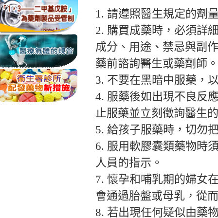
1. 請遵照醫生規定的劑
2. 購買成藥時，必須
成分、用途、禁忌與副
藥前諮詢醫生或藥劑師
3. 不要在黑暗中服藥，
4. 服藥後如出現不良
止服藥並立刻徵詢醫生
5. 給孩子服藥時，切勿
6. 服用軟膠囊類藥物
人員的指示。
7. 懷孕和哺乳期的婦
會通過胎盤或母乳，從
8. 若出現任何疑似由