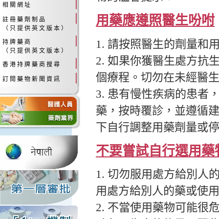
相 關 網 址
用藥應遵照醫生吩咐
註 冊 藥 劑 制 品
（ 只 提 供 英 文 版 本 ）
1. 請按照醫生的劑量和
持 牌 藥 商
（ 只 提 供 英 文 版 本 ）
2. 如果你獲醫生處方
香 港 持 牌 藥 商 搜 尋
個療程。切勿在未經醫
訂 閱 藥 物 新 聞 資 訊
3. 患有慢性疾病的患
藥，按時覆診，並遵循
下自行調整用藥劑量或
不要嘗試自行選用藥
1. 切勿服用處方給別
用處方給別人的藥或使
2. 不當使用藥物可能