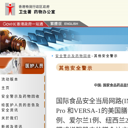
安 全 警 示 及 药 物 回 收
>
其 他 安 全 警 示
其 他 安 全 警 示
流 动 版 本
中国: 国家食品药品监
主 页
安 全 警 示 及 药 物 回 收
国际食品安全当局网路(IN
给 医 护 人 员 的 忠 告 及
Pro 和VERSA-1的美
安 全 资 讯
关 於 我 们
例、爱尔兰1例、纽西兰
新 闻 及 资 讯