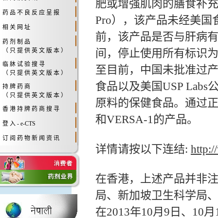
肥或增强肌肉的膳食补充剂（美
药 品 不 良 反 应 呈 报
Pro），该产品未经美国食
相 关 网 址
前，该产品是否与肝病有
药 剂 制 品
间，停止使用所有标识为Oxy
（ 只 提 供 英 文 版 本 ）
临 牀 试 验 搜 寻
至目前，中国未批准过产品名称
（ 只 提 供 英 文 版 本 ）
食品以及美国USP Lab
持 牌 药 商
（ 只 提 供 英 文 版 本 ）
原料的保健食品。通过正常贸
香 港 持 牌 药 商 搜 寻
和VERSA-1的产品。
登 入 - e-CTS
订 阅 药 物 新 闻 资 讯
详情请按以下连结:
http:
在香港，上述产品并非
局、新加坡卫生科学局
在2013年10月9日、10月