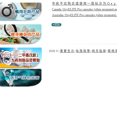
市 民 不 应 购 买 或 使 用 一 款 标 示 为 Ｏ
Canada: OxyELITE Pro capsules (often promoted as O
Australia: OxyELITE Pro capsules (often promoted a
2026 © |
重 要 告 示
|
私 隐 政 策
|
网 页 指 南
|
联 络 