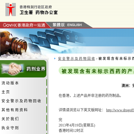
安 全 警 示 及 药 物 回 收
>
被 发 现 含 有 未 标 示 
被 发 现 含 有 未 标 示 西 药 的 产
流 动 版 本
澳洲：安
主 页
在香港，上述产品并非注册的药剂制品。
安 全 警 示 及 药 物 回 收
其 他 有 用 资 料
详情请浏览以下英文版网址：
http://www.drugoff
关 於 我 们
完
2013年4月19日(星期五)
执 业 守 则
香港时间12时正