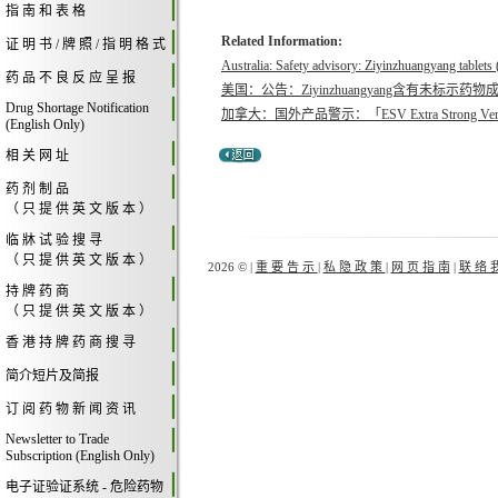
指 南 和 表 格
Related Information:
证 明 书 / 牌 照 / 指 明 格 式
Australia: Safety advisory: Ziyinzhuangyang tablets 
药 品 不 良 反 应 呈 报
美国：公告：Ziyinzhuangyang含有未标示药
Drug Shortage Notification
加拿大：国外产品警示：「ESV Extra Strong Versio
(English Only)
相 关 网 址
药 剂 制 品
（ 只 提 供 英 文 版 本 ）
临 牀 试 验 搜 寻
（ 只 提 供 英 文 版 本 ）
2026 © |
重 要 告 示
|
私 隐 政 策
|
网 页 指 南
|
联 络 
持 牌 药 商
（ 只 提 供 英 文 版 本 ）
香 港 持 牌 药 商 搜 寻
简介短片及简报
订 阅 药 物 新 闻 资 讯
Newsletter to Trade
Subscription (English Only)
电子证验证系统 - 危险药物