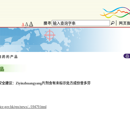
A
A
A
西 药 的 产 品
 品
全建议：Ziyinzhuangyang片剂含有未标示处方成份昔多芬
ice.gov.hk/eps/news/../19479.html