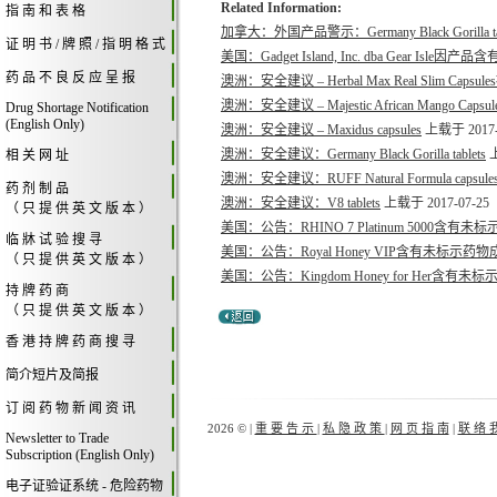
Related Information:
指 南 和 表 格
加拿大：外国产品警示：Germany Black Gorilla tablets, 
证 明 书 / 牌 照 / 指 明 格 式
美国：Gadget Island, Inc. dba Gear Isle
药 品 不 良 反 应 呈 报
澳洲：安全建议 – Herbal Max Real Slim
澳洲：安全建议 – Majestic African Mango Capsul
Drug Shortage Notification
(English Only)
澳洲：安全建议 – Maxidus capsules
上载于 2017-
澳洲：安全建议：Germany Black Gorilla tablets
上
相 关 网 址
澳洲：安全建议：RUFF Natural Formula
药 剂 制 品
澳洲：安全建议：V8 tablets
上载于 2017-07-25
（ 只 提 供 英 文 版 本 ）
美国：公告：RHINO 7 Platinum 5000含
临 牀 试 验 搜 寻
美国：公告：Royal Honey VIP含有未标示
（ 只 提 供 英 文 版 本 ）
美国：公告：Kingdom Honey for Her含
持 牌 药 商
（ 只 提 供 英 文 版 本 ）
香 港 持 牌 药 商 搜 寻
简介短片及简报
订 阅 药 物 新 闻 资 讯
2026 © |
重 要 告 示
|
私 隐 政 策
|
网 页 指 南
|
联 络 
Newsletter to Trade
Subscription (English Only)
电子证验证系统 - 危险药物