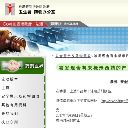
安 全 警 示 及 药 物 回 收
>
被 发 现 含 有 未 标 示 
被 发 现 含 有 未 标 示 西 药 的 产
流 动 版 本
澳洲：安全建议
主 页
在香港，上述产品并非注册药剂制品。
安 全 警 示 及 药 物 回 收
详情请浏览以下英文版网址：
http://www.drugoff
其 他 有 用 资 料
完
关 於 我 们
2017年7月26日 (星期三)
香港时间14时正
执 业 守 则