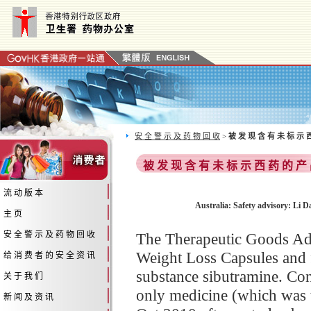
安 全 警 示 及 药 物 回 收
>
被 发 现 含 有 未 标 示 
被 发 现 含 有 未 标 示 西 药 的 产
流 动 版 本
Australia: Safety advisory: Li 
主 页
安 全 警 示 及 药 物 回 收
The Therapeutic Goods Adm
Weight Loss Capsules and f
给 消 费 者 的 安 全 资 讯
substance sibutramine. Con
关 于 我 们
only medicine (which was t
新 闻 及 资 讯