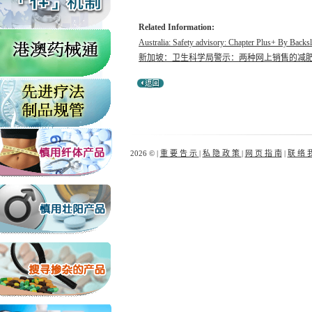
Related Information:
Australia: Safety advisory: Chapter Plus+ By Backsl
新加坡：卫生科学局警示：两种网上销售的减肥产品'Li
2026 © |
重 要 告 示
|
私 隐 政 策
|
网 页 指 南
|
联 络 