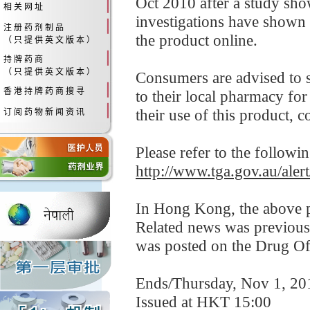
Oct 2010 after a study sho
相 关 网 址
investigations have shown 
注 册 药 剂 制 品
the product online.
（ 只 提 供 英 文 版 本 ）
持 牌 药 商
（ 只 提 供 英 文 版 本 ）
Consumers are advised to s
香 港 持 牌 药 商 搜 寻
to their local pharmacy for
their use of this product, co
订 阅 药 物 新 闻 资 讯
Please refer to the followi
http://www.tga.gov.au/alert
In Hong Kong, the above pr
Related news was previous
was posted on the Drug Of
Ends/Thursday, Nov 1, 20
Issued at HKT 15:00