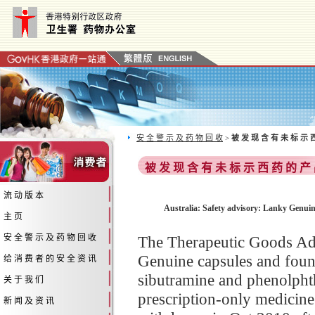
安 全 警 示 及 药 物 回 收
>
被 发 现 含 有 未 标 示 
被 发 现 含 有 未 标 示 西 药 的 产
流 动 版 本
Australia: Safety advisory: Lanky Genuin
主 页
安 全 警 示 及 药 物 回 收
The Therapeutic Goods Adm
Genuine capsules and found
给 消 费 者 的 安 全 资 讯
sibutramine and phenolphth
关 于 我 们
prescription-only medicine 
新 闻 及 资 讯