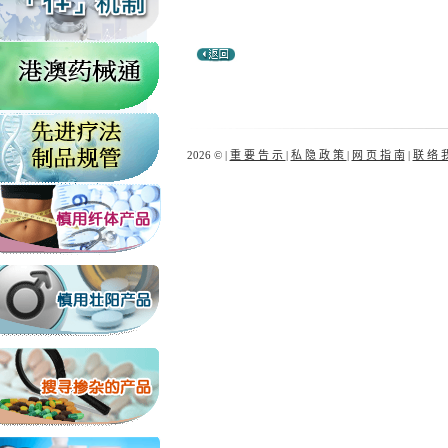
2026 © |
重 要 告 示
|
私 隐 政 策
|
网 页 指 南
|
联 络 