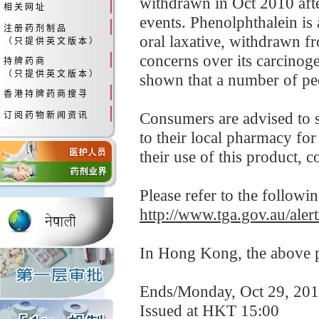
withdrawn in Oct 2010 afte
相 关 网 址
events. Phenolphthalein is
注 册 药 剂 制 品
oral laxative, withdrawn f
（ 只 提 供 英 文 版 本 ）
concerns over its carcinog
持 牌 药 商
（ 只 提 供 英 文 版 本 ）
shown that a number of peo
香 港 持 牌 药 商 搜 寻
Consumers are advised to s
订 阅 药 物 新 闻 资 讯
to their local pharmacy for
their use of this product, co
Please refer to the followi
http://www.tga.gov.au/aler
In Hong Kong, the above pr
Ends/Monday, Oct 29, 20
Issued at HKT 15:00